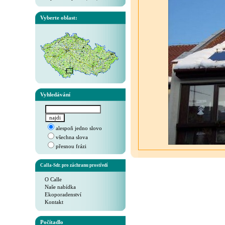
Vyberte oblast:
Vyhledávání
alespoň jedno slovo
všechna slova
přesnou frázi
Calla-Sdr. pro záchranu prostředí
O Calle
Naše nabídka
Ekoporadenství
Kontakt
Počítadlo