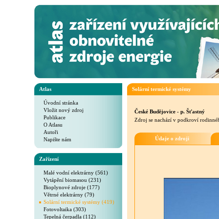
Atlas
Solární termické systémy
Úvodní stránka
Vložit nový zdroj
České Budějovice - p. Šťastný
Publikace
Zdroj se nachází v podkroví rodinn
O Atlasu
Autoři
Údaje o zdroji
Napište nám
Zařízení
Malé vodní elektrárny (561)
Vytápění biomasou (231)
Bioplynové zdroje (177)
Větrné elektrárny (79)
Solární termické systémy (419)
Fotovoltaika (303)
Tepelná čerpadla (112)