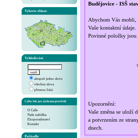
Budějovice - ISŠ sta
Vyberte oblast:
Abychom Vás mohli, v 
Vaše kontaktní údaje.
Povinné položky jsou 
Vyhledávání
T
alespoň jedno slovo
všechna slova
přesnou frázi
Calla-Sdr. pro záchranu prostředí
Upozornění:
O Calle
Vaše změna se uloží d
Naše nabídka
a potvrzením ze stran
Ekoporadenství
Kontakt
dnech.
Počítadlo