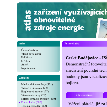
Atlas
Fotovoltaika
Úvodní stránka
Vložit nový zdroj
České Budějovice - IS
Publikace
O Atlasu
Demonstrační fotovoltai
Autoři
Napište nám
znečištění povrchů tě
hodnoty jsou vizualizo
Zařízení
bojleru.
Malé vodní elektrárny (561)
Vytápění biomasou (231)
Bioplynové zdroje (177)
Větrné elektrárny (79)
Údaje o zdroji
Solární termické systémy (419)
Fotovoltaika (303)
Vážení přátelé, již za
Tepelná čerpadla (112)