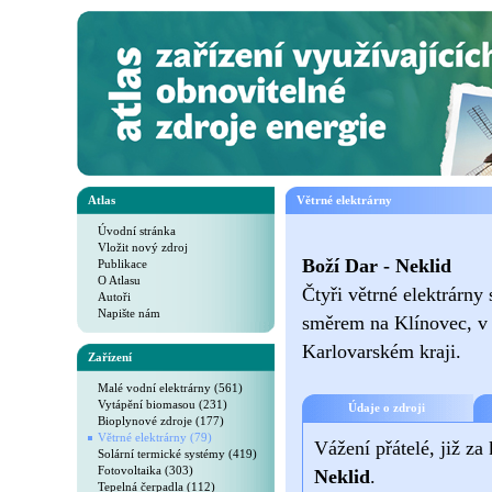
Atlas
Větrné elektrárny
Úvodní stránka
Vložit nový zdroj
Boží Dar - Neklid
Publikace
O Atlasu
Čtyři větrné elektrárny
Autoři
Napište nám
směrem na Klínovec, v 
Karlovarském kraji.
Zařízení
Malé vodní elektrárny (561)
Vytápění biomasou (231)
Údaje o zdroji
Bioplynové zdroje (177)
Větrné elektrárny (79)
Vážení přátelé, již za
Solární termické systémy (419)
Fotovoltaika (303)
Neklid
.
Tepelná čerpadla (112)