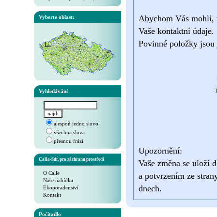
Abychom Vás mohli, v 
Vyberte oblast:
Vaše kontaktní údaje.
Povinné položky jsou 
Vyhledávání
T
alespoň jedno slovo
všechna slova
přesnou frázi
Upozornění:
Calla-Sdr. pro záchranu prostředí
Vaše změna se uloží d
O Calle
a potvrzením ze stran
Naše nabídka
dnech.
Ekoporadenství
Kontakt
Počítadlo