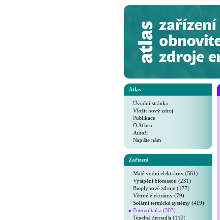
Atlas
Úvodní stránka
Vložit nový zdroj
Publikace
O Atlasu
Autoři
Napište nám
Zařízení
Malé vodní elektrárny (561)
Vytápění biomasou (231)
Bioplynové zdroje (177)
Větrné elektrárny (79)
Solární termické systémy (419)
Fotovoltaika (303)
Tepelná čerpadla (112)