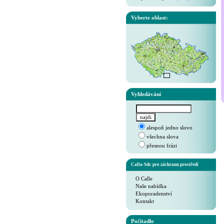
Vyberte oblast:
Vyhledávání
alespoň jedno slovo
všechna slova
přesnou frázi
Calla-Sdr. pro záchranu prostředí
O Calle
Naše nabídka
Ekoporadenství
Kontakt
Počítadlo