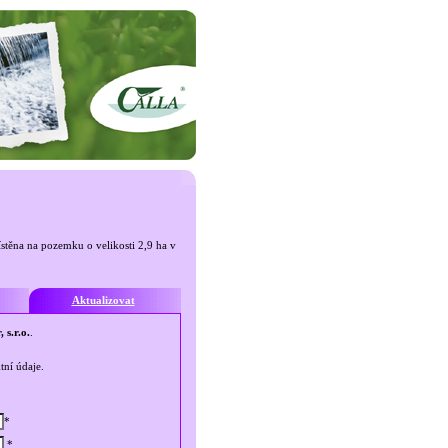
stěna na pozemku o velikosti 2,9 ha v
Aktualizovat
 s.r.o.
.
tní údaje.
*
*