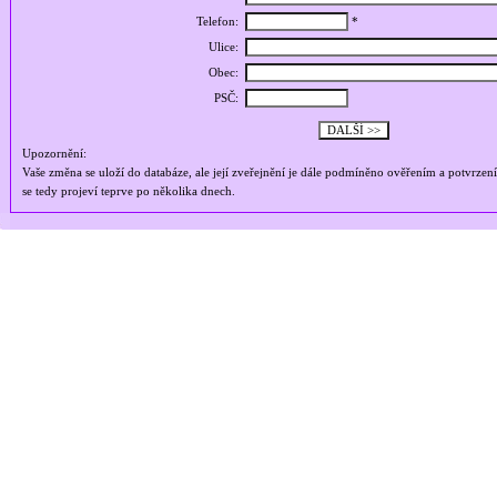
Telefon:
*
Ulice:
Obec:
PSČ:
Upozornění:
Vaše změna se uloží do databáze, ale její zveřejnění je dále podmíněno ověřením a potvrzen
se tedy projeví teprve po několika dnech.