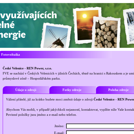
Fotovoltaika
České Velenice - REN Power, s.r.o.
FVE se nachází v Českých Velenicích v jižních Čechách, těsně na hranici s Rakouskem a je umí
průmyslové zóně – Hospodářském parku.
Údaje o zdroji
Fotky zdroje
Poloha zdroje
Vážení přátelé, již za krátko budete moci změnit údaje o zdroji
České Velenice - REN Power,
Abychom Vás mohli, v případě jakýchkoli nejasností, kontaktovat, vyplňte níže Vaše kontak
Povinné položky jsou jméno a e-mail nebo telefon.
Jméno:
E-mail: