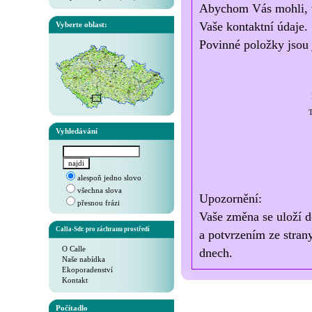
Abychom Vás mohli, v 
Vaše kontaktní údaje.
Vyberte oblast:
Povinné položky jsou 
T
Vyhledávání
alespoň jedno slovo
všechna slova
Upozornění:
přesnou frázi
Vaše změna se uloží d
Calla-Sdr. pro záchranu prostředí
a potvrzením ze stran
O Calle
dnech.
Naše nabídka
Ekoporadenství
Kontakt
Počítadlo