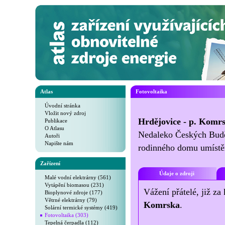
Atlas
Fotovoltaika
Úvodní stránka
Vložit nový zdroj
Hrdějovice - p. Komr
Publikace
O Atlasu
Nedaleko Českých Budějo
Autoři
Napište nám
rodinného domu umístěn
Zařízení
Údaje o zdroji
Malé vodní elektrárny (561)
Vytápění biomasou (231)
Vážení přátelé, již za
Bioplynové zdroje (177)
Větrné elektrárny (79)
Komrska
.
Solární termické systémy (419)
Fotovoltaika (303)
Tepelná čerpadla (112)