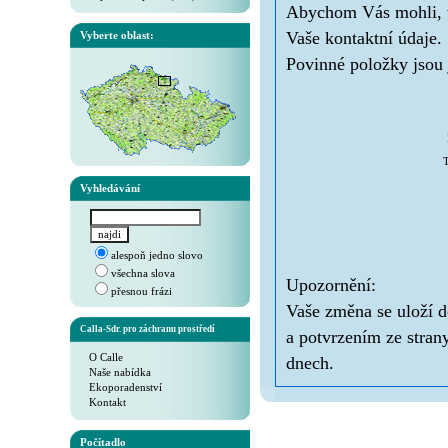
Abychom Vás mohli, v 
Vaše kontaktní údaje.
Vyberte oblast:
Povinné položky jsou 
T
Vyhledávání
alespoň jedno slovo
všechna slova
Upozornění:
přesnou frázi
Vaše změna se uloží d
Calla-Sdr. pro záchranu prostředí
a potvrzením ze stran
O Calle
dnech.
Naše nabídka
Ekoporadenství
Kontakt
Počítadlo