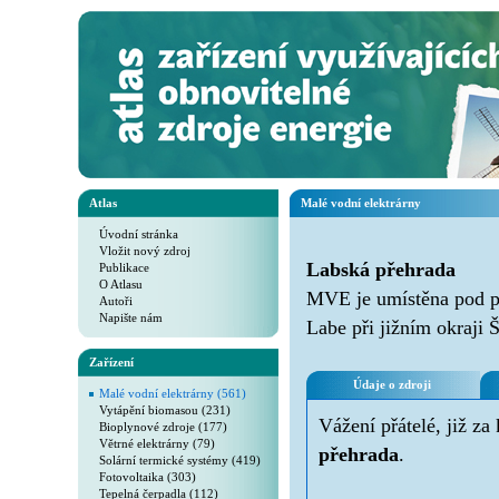
Atlas
Malé vodní elektrárny
Úvodní stránka
Vložit nový zdroj
Labská přehrada
Publikace
O Atlasu
MVE je umístěna pod př
Autoři
Napište nám
Labe při jižním okraji
Zařízení
Údaje o zdroji
Malé vodní elektrárny (561)
Vytápění biomasou (231)
Vážení přátelé, již za
Bioplynové zdroje (177)
Větrné elektrárny (79)
přehrada
.
Solární termické systémy (419)
Fotovoltaika (303)
Tepelná čerpadla (112)