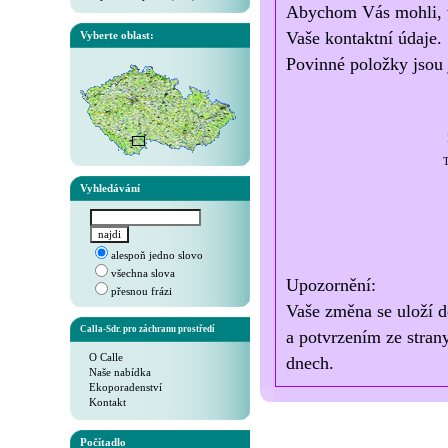
Abychom Vás mohli, v 
Vaše kontaktní údaje.
Vyberte oblast:
Povinné položky jsou 
T
Vyhledávání
alespoň jedno slovo
všechna slova
Upozornění:
přesnou frázi
Vaše změna se uloží d
Calla-Sdr. pro záchranu prostředí
a potvrzením ze stran
O Calle
dnech.
Naše nabídka
Ekoporadenství
Kontakt
Počítadlo