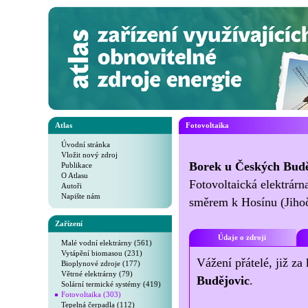
Atlas
Fotovoltaika
Úvodní stránka
Vložit nový zdroj
Borek u Českých Budě
Publikace
O Atlasu
Fotovoltaická elektrárn
Autoři
Napište nám
směrem k Hosínu (Jihoč
Zařízení
Údaje o zdroji
Malé vodní elektrárny (561)
Vytápění biomasou (231)
Vážení přátelé, již za
Bioplynové zdroje (177)
Větrné elektrárny (79)
Budějovic
.
Solární termické systémy (419)
Fotovoltaika (303)
Tepelná čerpadla (112)