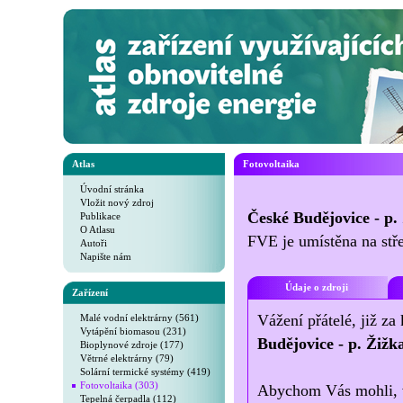
Atlas
Fotovoltaika
Úvodní stránka
Vložit nový zdroj
České Budějovice - p.
Publikace
O Atlasu
FVE je umístěna na stř
Autoři
Napište nám
Údaje o zdroji
Zařízení
Vážení přátelé, již za
Malé vodní elektrárny (561)
Vytápění biomasou (231)
Budějovice - p. Žižk
Bioplynové zdroje (177)
Větrné elektrárny (79)
Solární termické systémy (419)
Fotovoltaika (303)
Abychom Vás mohli, v 
Tepelná čerpadla (112)