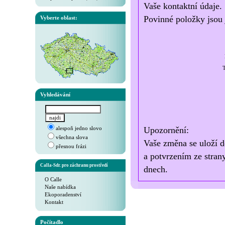
Vaše kontaktní údaje.
Povinné položky jsou 
Vyberte oblast:
T
Vyhledávání
alespoň jedno slovo
Upozornění:
všechna slova
Vaše změna se uloží d
přesnou frázi
a potvrzením ze stran
Calla-Sdr. pro záchranu prostředí
dnech.
O Calle
Naše nabídka
Ekoporadenství
Kontakt
Počítadlo