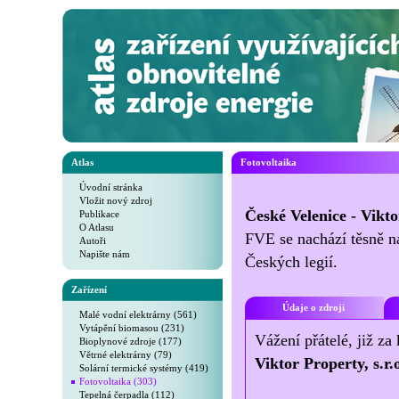
Atlas
Fotovoltaika
Úvodní stránka
Vložit nový zdroj
České Velenice - Viktor
Publikace
O Atlasu
FVE se nachází těsně n
Autoři
Napište nám
Českých legií.
Zařízení
Údaje o zdroji
Malé vodní elektrárny (561)
Vytápění biomasou (231)
Vážení přátelé, již za
Bioplynové zdroje (177)
Větrné elektrárny (79)
Viktor Property, s.r.
Solární termické systémy (419)
Fotovoltaika (303)
Tepelná čerpadla (112)