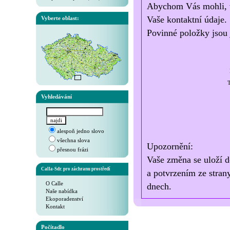
Abychom Vás mohli, v 
Vaše kontaktní údaje.
Vyberte oblast:
Povinné položky jsou 
T
Vyhledávání
alespoň jedno slovo
všechna slova
Upozornění:
přesnou frázi
Vaše změna se uloží d
Calla-Sdr. pro záchranu prostředí
a potvrzením ze stran
O Calle
dnech.
Naše nabídka
Ekoporadenství
Kontakt
Počítadlo