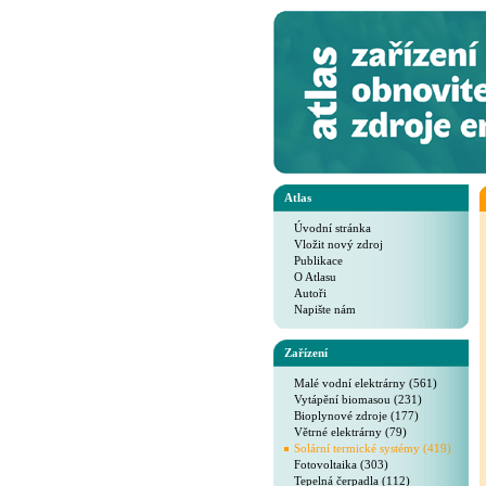
Atlas
Úvodní stránka
Vložit nový zdroj
Publikace
O Atlasu
Autoři
Napište nám
Zařízení
Malé vodní elektrárny (561)
Vytápění biomasou (231)
Bioplynové zdroje (177)
Větrné elektrárny (79)
Solární termické systémy (419)
Fotovoltaika (303)
Tepelná čerpadla (112)