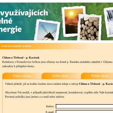
Solární termické systémy
Chlum u Třeboně - p. Karásek
Kolektory s Fresnelovou čočkou jsou zřízeny na domě p. Karáska nedaleko náměstí v Chlumu 
zahradou k přitápění domu.
Údaje o zdroji
Fotky zdroje
Poloha zdroje
Vážení přátelé, již za krátko budete moci změnit údaje o zdroji
Chlum u Třeboně - p. Kará
Abychom Vás mohli, v případě jakýchkoli nejasností, kontaktovat, vyplňte níže Vaše kontak
Povinné položky jsou jméno a e-mail nebo telefon.
Jméno:
E-mail: