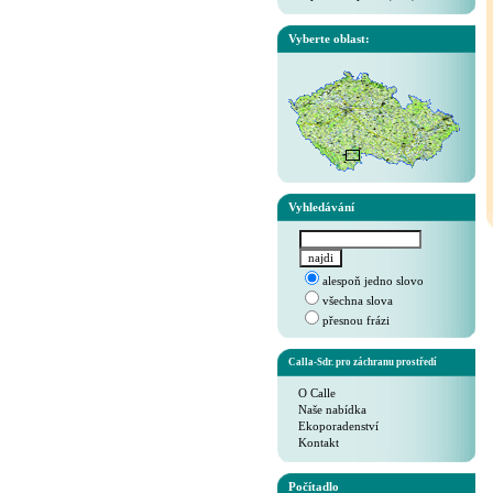
Vyberte oblast:
Vyhledávání
alespoň jedno slovo
všechna slova
přesnou frázi
Calla-Sdr. pro záchranu prostředí
O Calle
Naše nabídka
Ekoporadenství
Kontakt
Počítadlo