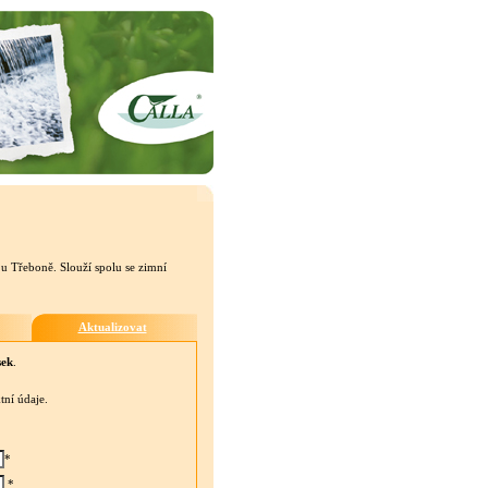
u Třeboně. Slouží spolu se zimní
Aktualizovat
sek
.
tní údaje.
*
*