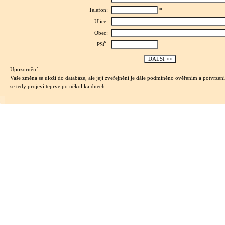
Telefon:
*
Ulice:
Obec:
PSČ:
Upozornění:
Vaše změna se uloží do databáze, ale její zveřejnění je dále podmíněno ověřením a potvrzen
se tedy projeví teprve po několika dnech.