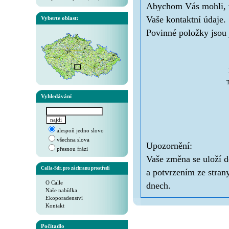
Abychom Vás mohli, v 
Vaše kontaktní údaje.
Vyberte oblast:
Povinné položky jsou 
T
Vyhledávání
alespoň jedno slovo
všechna slova
Upozornění:
přesnou frázi
Vaše změna se uloží d
Calla-Sdr. pro záchranu prostředí
a potvrzením ze stran
O Calle
dnech.
Naše nabídka
Ekoporadenství
Kontakt
Počítadlo