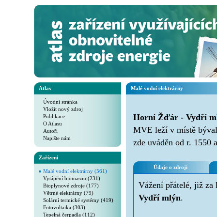
Atlas
Malé vodní elektrárny
Úvodní stránka
Vložit nový zdroj
Horní Žďár - Vydří m
Publikace
O Atlasu
MVE leží v místě býva
Autoři
Napište nám
zde uváděn od r. 1550 
Zařízení
Údaje o zdroji
Malé vodní elektrárny (561)
Vytápění biomasou (231)
Vážení přátelé, již za
Bioplynové zdroje (177)
Větrné elektrárny (79)
Vydří mlýn
.
Solární termické systémy (419)
Fotovoltaika (303)
Tepelná čerpadla (112)