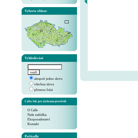
Vyberte oblast:
Vyhledávání
alespoň jedno slovo
všechna slova
přesnou frázi
Calla-Sdr. pro záchranu prostředí
O Calle
Naše nabídka
Ekoporadenství
Kontakt
Počítadlo