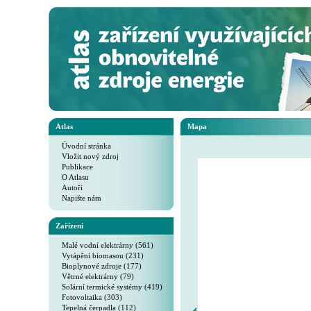
Atlas
Mapa
Úvodní stránka
Vložit nový zdroj
Publikace
O Atlasu
Autoři
Napište nám
Zařízení
Malé vodní elektrárny (561)
Vytápění biomasou (231)
Bioplynové zdroje (177)
Větrné elektrárny (79)
Solární termické systémy (419)
Fotovoltaika (303)
Tepelná čerpadla (112)