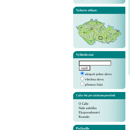
Vyberte oblast:
Vyhledávání
alespoň jedno slovo
všechna slova
přesnou frázi
Calla-Sdr. pro záchranu prostředí
O Calle
Naše nabídka
Ekoporadenství
Kontakt
Počítadlo