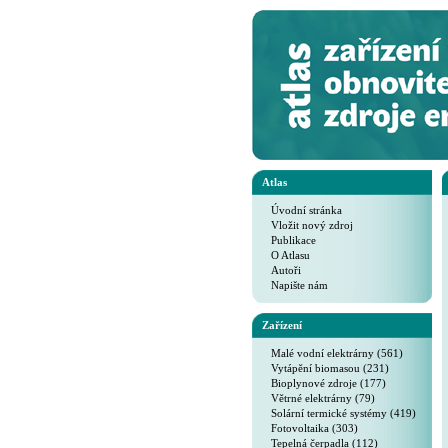
Atlas
Úvodní stránka
Vložit nový zdroj
Publikace
O Atlasu
Autoři
Napište nám
Zařízení
Malé vodní elektrárny (561)
Vytápění biomasou (231)
Bioplynové zdroje (177)
Větrné elektrárny (79)
Solární termické systémy (419)
Fotovoltaika (303)
Tepelná čerpadla (112)