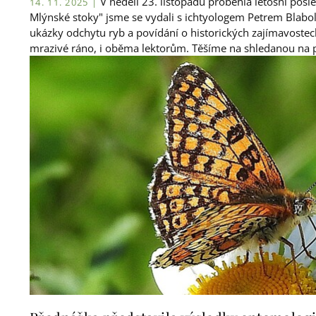
V neděli 23. listopadu proběhla letošní posl
14. 11. 2025 |
Mlýnské stoky" jsme se vydali s ichtyologem Petrem Blabo
ukázky odchytu ryb a povídání o historických zajímavostec
mrazivé ráno, i oběma lektorům. Těšíme na shledanou na 