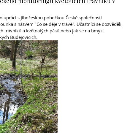
ického monitoringu kvetoucích trávníků v
polupráci s jihočeskou pobočkou České společnosti
nka s názvem "Co se děje v trávě". Účastníci se dozvěděli,
h trávníků a květnatých pásů nebo jak se na hmyzí
ských Budějovicích.