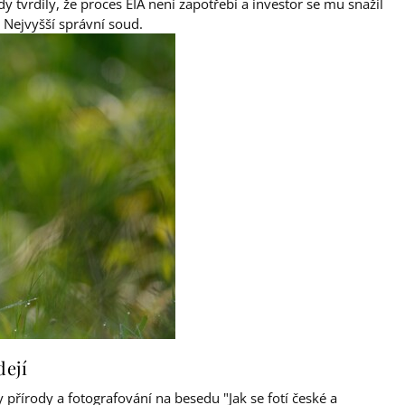
 tvrdily, že proces EIA není zapotřebí a investor se mu snažil
 Nejvyšší správní soud.
dejí
přírody a fotografování na besedu "Jak se fotí české a