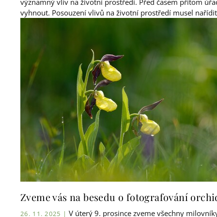
významný vliv na životní prostředí. Před časem přitom úřady
vyhnout. Posouzení vlivů na životní prostředí musel nařídit
Zveme vás na besedu o fotografování orchi
V úterý 9. prosince zveme všechny milovníky 
26. 11. 2025 |