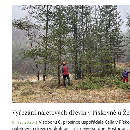
Vyřezání náletových dřevin v Pískovně u
V soboru 6. prosince uspořádala Calla v Písko
9. 12. 2025 |
náletových dřevin v okolí písčin a největší tůně. Postupující