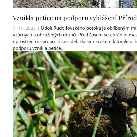
Vznikla petice na podporu vyhlášení Příro
Údolí Rudolfovského potoka je oblíbeným mís
7. 11. 2025 |
vzácných a ohrožených druhů. Před časem se ubránilo masi
uprostřed rozšiřujících se sídel. Dalším krokem k trvalé o
podporu vznikla petice.