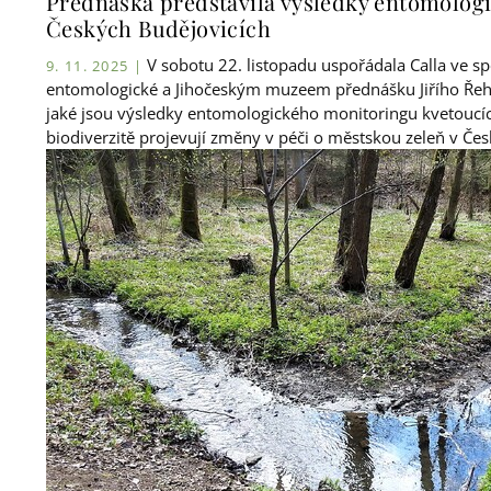
Přednáška představila výsledky entomolog
Českých Budějovicích
V sobotu 22. listopadu uspořádala Calla ve s
9. 11. 2025 |
entomologické a Jihočeským muzeem přednášku Jiřího Řehou
jaké jsou výsledky entomologického monitoringu kvetoucíc
biodiverzitě projevují změny v péči o městskou zeleň v Če