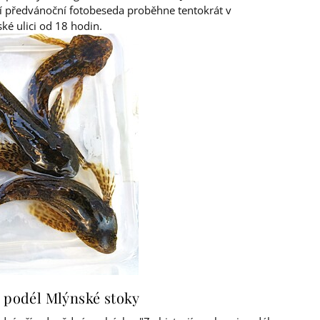
ní předvánoční fotobeseda proběhne tentokrát v
é ulici od 18 hodin.
i podél Mlýnské stoky