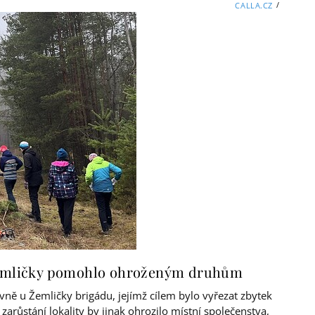
/
CALLA.CZ
 Žemličky pomohlo ohroženým druhům
vně u Žemličky brigádu, jejímž cílem bylo vyřezat zbytek
 zarůstání lokality by jinak ohrozilo místní společenstva,