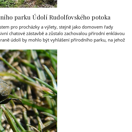
dního parku Údolí Rudolfovského potoka
tem pro procházky a výlety, stejně jako domovem řady
vní chatové zástavbě a zůstalo zachovalou přírodní enklávou
chraně údolí by mohlo být vyhlášení přírodního parku, na jehož