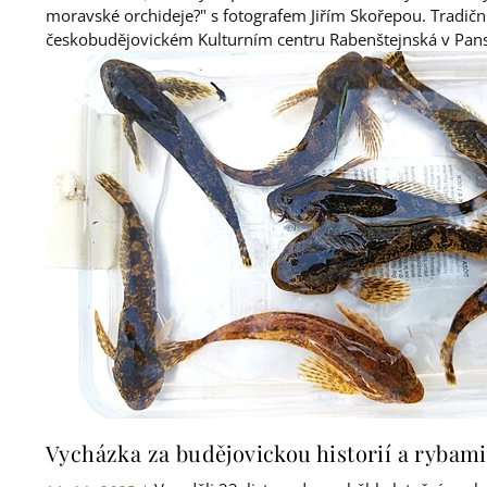
moravské orchideje?" s fotografem Jiřím Skořepou. Tradič
českobudějovickém Kulturním centru Rabenštejnská v Pansk
Vycházka za budějovickou historií a rybam