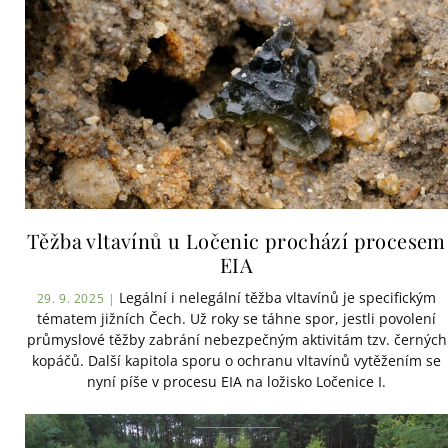
Těžba vltavínů u Ločenic prochází procesem
EIA
Legální i nelegální těžba vltavínů je specifickým
29. 9. 2025 |
tématem jižních Čech. Už roky se táhne spor, jestli povolení
průmyslové těžby zabrání nebezpečným aktivitám tzv. černých
kopáčů. Další kapitola sporu o ochranu vltavínů vytěžením se
nyní píše v procesu EIA na ložisko Ločenice I.