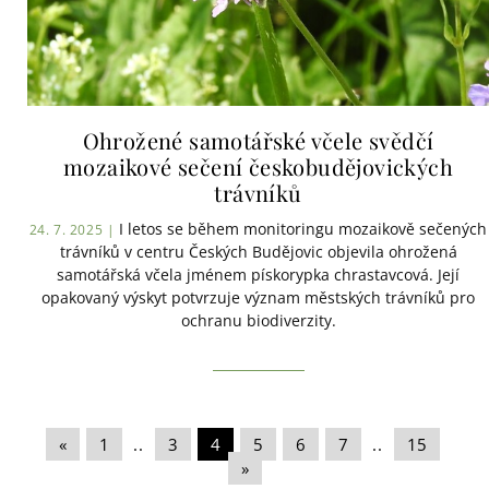
Ohrožené samotářské včele svědčí
mozaikové sečení českobudějovických
trávníků
I letos se během monitoringu mozaikově sečených
24. 7. 2025 |
trávníků v centru Českých Budějovic objevila ohrožená
samotářská včela jménem pískorypka chrastavcová. Její
opakovaný výskyt potvrzuje význam městských trávníků pro
ochranu biodiverzity.
«
|
1
|
..
|
3
|
4
|
5
|
6
|
7
|
..
|
15
|
»