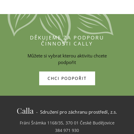
DĚKUJEME ZA PODPORU
ČINNOSTI CALLY
Můžete si vybrat kterou aktivitu chcete
podpořit
CHCI PODPOŘIT
Calla
- Sdružení pro záchranu prostředí, z.s.
Fráni Šrámka 1168/35, 370 01 České Budějovice
384 971 930