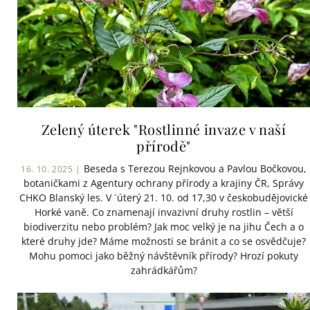
Zelený úterek "Rostlinné invaze v naší
přírodě"
Beseda s Terezou Rejnkovou a Pavlou Bočkovou,
16. 10. 2025 |
botaničkami z Agentury ochrany přírody a krajiny ČR, Správy
CHKO Blanský les. V ´úterý 21. 10. od 17,30 v českobudějovické
Horké vaně. Co znamenají invazivní druhy rostlin – větší
biodiverzitu nebo problém? Jak moc velký je na jihu Čech a o
které druhy jde? Máme možnosti se bránit a co se osvědčuje?
Mohu pomoci jako běžný návštěvník přírody? Hrozí pokuty
zahrádkářům?