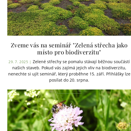
Zveme vás na seminář "Zelená střecha jako
místo pro biodiverzitu"
Zelené střechy se pomalu stávají běžnou součástí
29. 7. 2025 |
našich staveb. Pokud vás zajímá jejich vliv na biodiverzitu,
nenechte si ujít seminář, který proběhne 15. září. Přihlášky lze
posílat do 20. srpna.