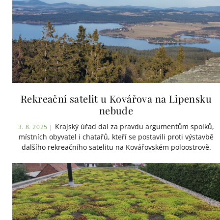
Rekreační satelit u Kovářova na Lipensku
nebude
Krajský úřad dal za pravdu argumentům spolků,
3. 8. 2025 |
místních obyvatel i chatařů, kteří se postavili proti výstavbě
dalšího rekreačního satelitu na Kovářovském poloostrově.