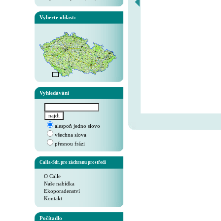
Vyberte oblast:
Vyhledávání
alespoň jedno slovo
všechna slova
přesnou frázi
Calla-Sdr. pro záchranu prostředí
O Calle
Naše nabídka
Ekoporadenství
Kontakt
Počítadlo