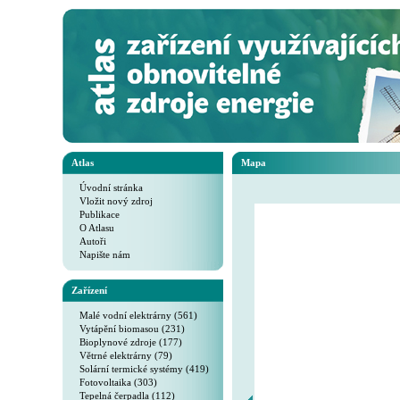
Atlas
Mapa
Úvodní stránka
Vložit nový zdroj
Publikace
O Atlasu
Autoři
Napište nám
Zařízení
Malé vodní elektrárny (561)
Vytápění biomasou (231)
Bioplynové zdroje (177)
Větrné elektrárny (79)
Solární termické systémy (419)
Fotovoltaika (303)
Tepelná čerpadla (112)