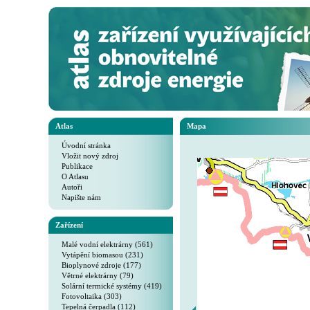
Atlas
Mapa
Úvodní stránka
Vložit nový zdroj
Publikace
O Atlasu
Autoři
Napište nám
Zařízení
Malé vodní elektrárny (561)
Vytápění biomasou (231)
Bioplynové zdroje (177)
Větrné elektrárny (79)
Solární termické systémy (419)
Fotovoltaika (303)
Tepelná čerpadla (112)