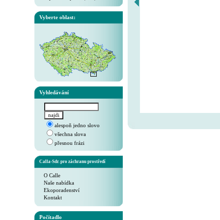
Vyberte oblast:
Vyhledávání
alespoň jedno slovo
všechna slova
přesnou frázi
Calla-Sdr. pro záchranu prostředí
O Calle
Naše nabídka
Ekoporadenství
Kontakt
Počítadlo