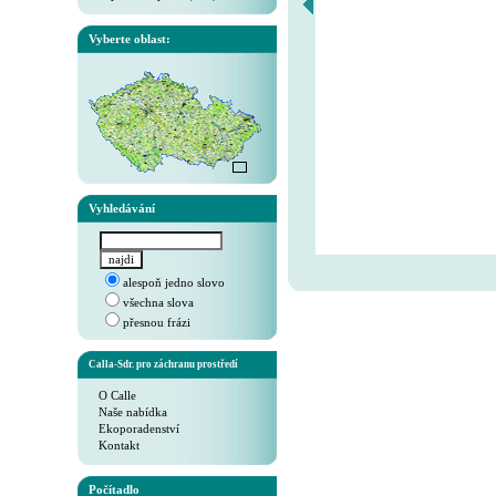
Vyberte oblast:
Vyhledávání
alespoň jedno slovo
všechna slova
přesnou frázi
Calla-Sdr. pro záchranu prostředí
O Calle
Naše nabídka
Ekoporadenství
Kontakt
Počítadlo