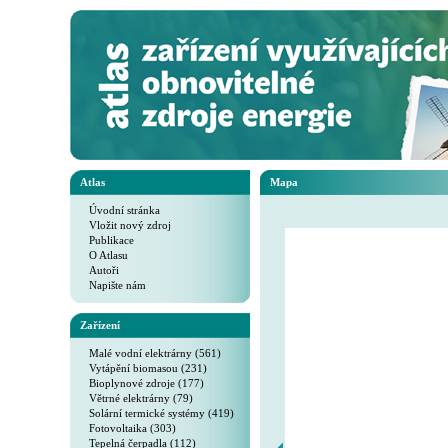
Atlas
Mapa
Úvodní stránka
Vložit nový zdroj
Publikace
O Atlasu
Autoři
Napište nám
Zařízení
Malé vodní elektrárny (561)
Vytápění biomasou (231)
Bioplynové zdroje (177)
Větrné elektrárny (79)
Solární termické systémy (419)
Fotovoltaika (303)
Tepelná čerpadla (112)