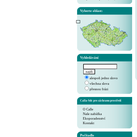
Vyberte oblast:
Vyhledávání
alespoň jedno slovo
všechna slova
přesnou frázi
Calla-Sdr. pro záchranu prostředí
O Calle
Naše nabídka
Ekoporadenství
Kontakt
Počítadlo