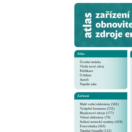
Atlas
Úvodní stránka
Vložit nový zdroj
Publikace
O Atlasu
Autoři
Napište nám
Zařízení
Malé vodní elektrárny (561)
Vytápění biomasou (231)
Bioplynové zdroje (177)
Větrné elektrárny (79)
Solární termické systémy (419)
Fotovoltaika (303)
Tepelná čerpadla (112)