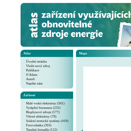
Atlas
Mapa
Úvodní stránka
Vložit nový zdroj
Publikace
O Atlasu
Autoři
Napište nám
Zařízení
Malé vodní elektrárny (561)
Vytápění biomasou (231)
Bioplynové zdroje (177)
Větrné elektrárny (79)
Solární termické systémy (419)
Fotovoltaika (303)
Tepelná čerpadla (112)