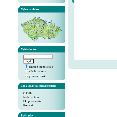
Vyberte oblast:
Vyhledávání
alespoň jedno slovo
všechna slova
přesnou frázi
Calla-Sdr. pro záchranu prostředí
O Calle
Naše nabídka
Ekoporadenství
Kontakt
Počítadlo