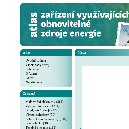
Atlas
Mapa
Úvodní stránka
Vložit nový zdroj
Publikace
O Atlasu
Autoři
Napište nám
Zařízení
Malé vodní elektrárny (561)
Vytápění biomasou (231)
Bioplynové zdroje (177)
Větrné elektrárny (79)
Solární termické systémy (419)
Fotovoltaika (303)
Tepelná čerpadla (112)