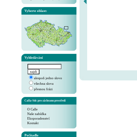
Vyberte oblast:
Vyhledávání
alespoň jedno slovo
všechna slova
přesnou frázi
Calla-Sdr. pro záchranu prostředí
O Calle
Naše nabídka
Ekoporadenství
Kontakt
Počítadlo