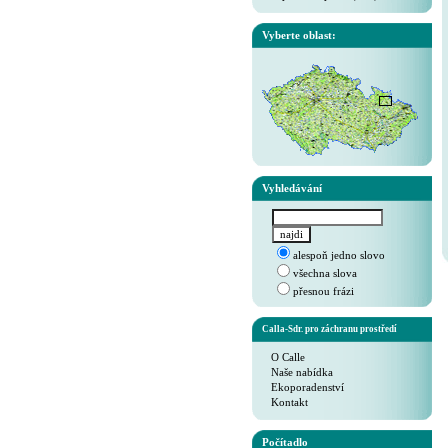
Vyberte oblast:
Vyhledávání
alespoň jedno slovo
všechna slova
přesnou frázi
Calla-Sdr. pro záchranu prostředí
O Calle
Naše nabídka
Ekoporadenství
Kontakt
Počítadlo