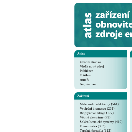
Atlas
Úvodní stránka
Vložit nový zdroj
Publikace
O Atlasu
Autoři
Napište nám
Zařízení
Malé vodní elektrárny (561)
Vytápění biomasou (231)
Bioplynové zdroje (177)
Větrné elektrárny (79)
Solární termické systémy (419)
Fotovoltaika (303)
Tepelná čerpadla (112)