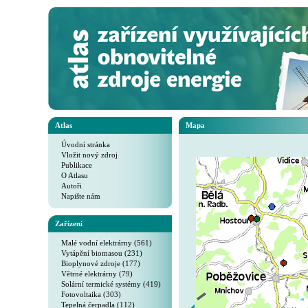
Atlas
Mapa
Úvodní stránka
Vložit nový zdroj
Publikace
O Atlasu
Autoři
Napište nám
Zařízení
Malé vodní elektrárny (561)
Vytápění biomasou (231)
Bioplynové zdroje (177)
Větrné elektrárny (79)
Solární termické systémy (419)
Fotovoltaika (303)
Tepelná čerpadla (112)