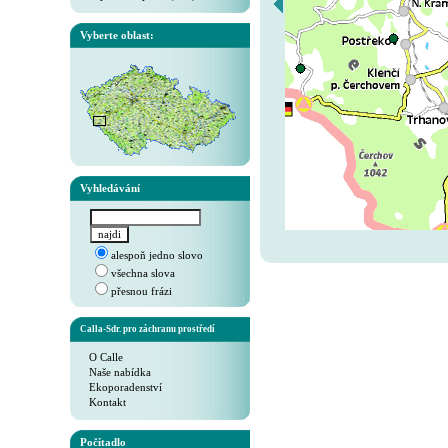
Vyberte oblast:
Vyhledávání
alespoň jedno slovo
všechna slova
přesnou frázi
Calla-Sdr. pro záchranu prostředí
O Calle
Naše nabídka
Ekoporadenství
Kontakt
Počítadlo