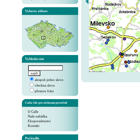
Vyberte oblast:
Vyhledávání
alespoň jedno slovo
všechna slova
přesnou frázi
Calla-Sdr. pro záchranu prostředí
O Calle
Naše nabídka
Ekoporadenství
Kontakt
Počítadlo