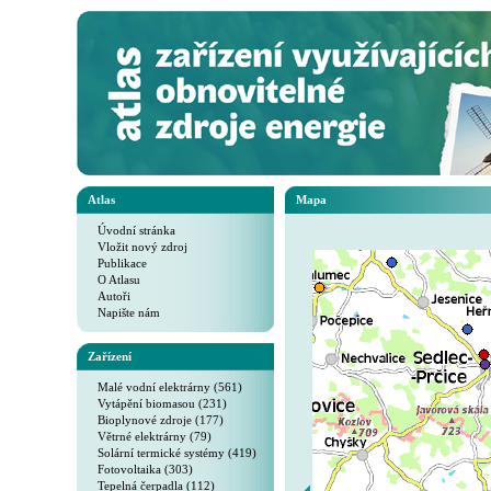
Atlas
Mapa
Úvodní stránka
Vložit nový zdroj
Publikace
O Atlasu
Autoři
Napište nám
Zařízení
Malé vodní elektrárny (561)
Vytápění biomasou (231)
Bioplynové zdroje (177)
Větrné elektrárny (79)
Solární termické systémy (419)
Fotovoltaika (303)
Tepelná čerpadla (112)