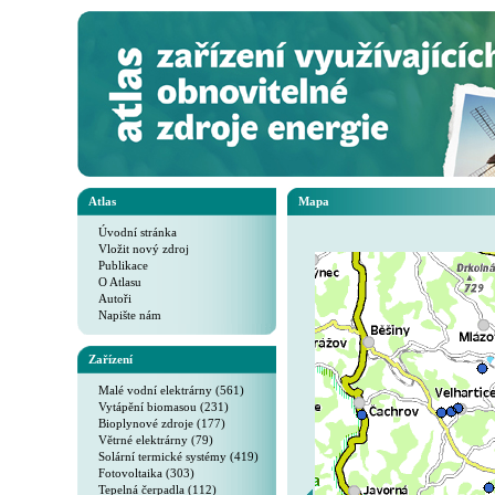
Atlas
Mapa
Úvodní stránka
Vložit nový zdroj
Publikace
O Atlasu
Autoři
Napište nám
Zařízení
Malé vodní elektrárny (561)
Vytápění biomasou (231)
Bioplynové zdroje (177)
Větrné elektrárny (79)
Solární termické systémy (419)
Fotovoltaika (303)
Tepelná čerpadla (112)