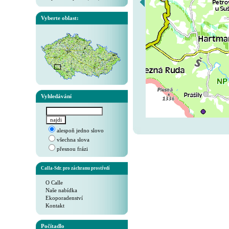
Vyberte oblast:
Vyhledávání
alespoň jedno slovo
všechna slova
přesnou frázi
Calla-Sdr. pro záchranu prostředí
O Calle
Naše nabídka
Ekoporadenství
Kontakt
Počítadlo