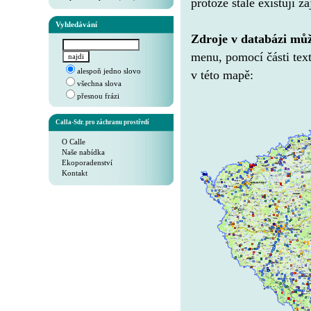
protože stále existují 
Vyhledávání
Zdroje v databázi můž
menu, pomocí části text
alespoň jedno slovo
v této mapě:
všechna slova
přesnou frázi
Calla-Sdr. pro záchranu prostředí
O Calle
Naše nabídka
Ekoporadenství
Kontakt