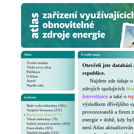
Atlas
Úvodní mapa
Úvodní stránka
Otevřeli jste databázi
Vložit nový zdroj
Publikace
republice.
O Atlasu
Najdete zde údaje 
Autoři
Napište nám
zdrojích spalujících
bi
fotovoltaice
a také o
te
Zařízení
výsledkem dřívějšího s
Malé vodní elektrárny (561)
Vytápění biomasou (231)
provozovatelů a firem z
Bioplynové zdroje (177)
energie v době, kdy by
Větrné elektrárny (79)
Solární termické systémy (419)
není Atlas aktualizován
Fotovoltaika (303)
Tepelná čerpadla (112)