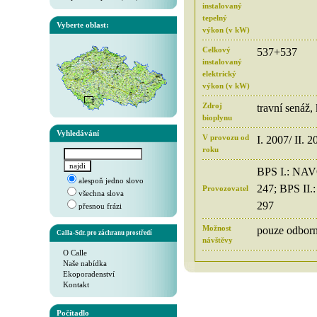
instalovaný
tepelný
Vyberte oblast:
výkon (v kW)
Celkový
537+537
instalovaný
elektrický
výkon (v kW)
Zdroj
travní senáž,
bioplynu
Vyhledávání
V provozu od
I. 2007/ II. 2
roku
BPS I.: NAVO
alespoň jedno slovo
247; BPS II.
Provozovatel
všechna slova
297
přesnou frázi
Možnost
pouze odborn
Calla-Sdr. pro záchranu prostředí
návštěvy
O Calle
Naše nabídka
Ekoporadenství
Kontakt
Počítadlo