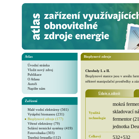
Atlas
Bioplynové zdroje
Úvodní stránka
Vložit nový zdroj
Chroboly I. a II.
Publikace
Bioplynové stanice jsou v areálu far
O Atlasu
některé manipulační prostředky a zá
Autoři
Napište nám
Údaje o zdroji
Zařízení
mokrá fermen
Malé vodní elektrárny (561)
skladovací n
Využitá
Vytápění biomasou (231)
technologie
fermentor (2
Bioplynové zdroje (177)
Větrné elektrárny (79)
jednotka De
Solární termické systémy (419)
Fotovoltaika (303)
Celkový
532+532
Tepelná čerpadla (112)