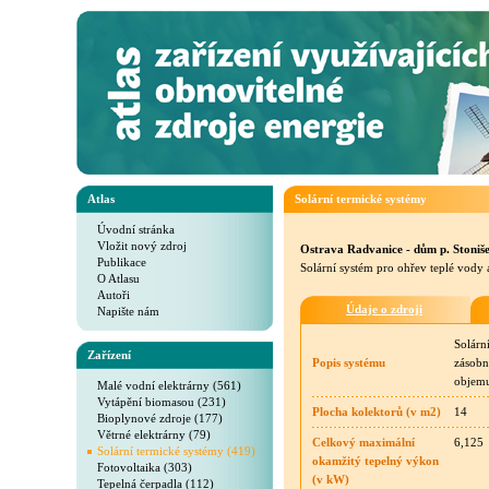
Atlas
Solární termické systémy
Úvodní stránka
Vložit nový zdroj
Ostrava Radvanice - dům p. Stoniš
Publikace
Solární systém pro ohřev teplé vody 
O Atlasu
Autoři
Údaje o zdroji
Napište nám
Solárn
Zařízení
Popis systému
zásobn
objemu
Malé vodní elektrárny (561)
Vytápění biomasou (231)
Plocha kolektorů (v m2)
14
Bioplynové zdroje (177)
Větrné elektrárny (79)
Celkový maximální
6,125
Solární termické systémy (419)
okamžitý tepelný výkon
Fotovoltaika (303)
(v kW)
Tepelná čerpadla (112)