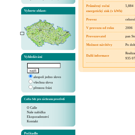
Průměrný roční
5,884
Vyberte oblast:
energetický zisk (v kWh)
Provoz
celoro
V provozu od roku
2006
Provozovatel
pan St
Možnost návštěvy
Po do
Realiz
Další informace
Vyhledávání
935 07
alespoň jedno slovo
všechna slova
přesnou frázi
Calla-Sdr. pro záchranu prostředí
O Calle
Naše nabídka
Ekoporadenství
Kontakt
Počítadlo