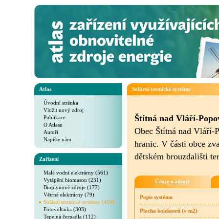
Atlas
Solární termické systémy
Úvodní stránka
Vložit nový zdroj
Štítná nad Vláří-Popov
Publikace
O Atlasu
Obec Štítná nad Vláří-
Autoři
Napište nám
hranic. V části obce zv
dětském brouzdališti t
Zařízení
Malé vodní elektrárny (561)
Vytápění biomasou (231)
Údaje o zdroji
Bioplynové zdroje (177)
Větrné elektrárny (79)
Popis systému
Solární termické systémy (419)
Fotovoltaika (303)
Plocha kolektorů (v m2)
Tepelná čerpadla (112)