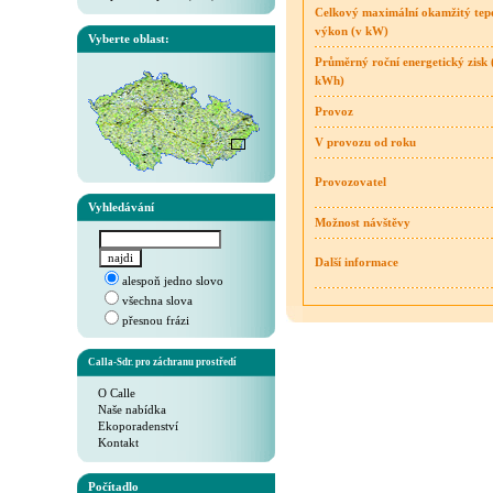
Celkový maximální okamžitý tep
výkon (v kW)
Vyberte oblast:
Průměrný roční energetický zisk 
kWh)
Provoz
V provozu od roku
Provozovatel
Vyhledávání
Možnost návštěvy
Další informace
alespoň jedno slovo
všechna slova
přesnou frázi
Calla-Sdr. pro záchranu prostředí
O Calle
Naše nabídka
Ekoporadenství
Kontakt
Počítadlo