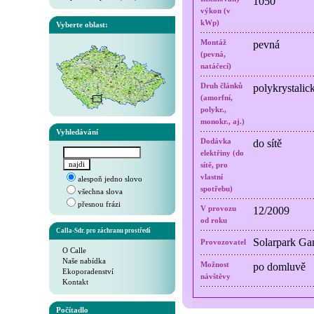
1050
výkon (v
kWp)
Vyberte oblast:
Montáž
pevná
(pevná,
natáčecí)
Druh článků
polykrystalic
(amorfní,
polykr.,
monokr., aj.)
Vyhledávání
Dodávka
do sítě
elektřiny (do
sítě, pro
vlastní
alespoň jedno slovo
spotřebu)
všechna slova
přesnou frázi
V provozu
12/2009
od roku
Calla-Sdr. pro záchranu prostředí
Solarpark Gam
Provozovatel
O Calle
Naše nabídka
Možnost
po domluvě
Ekoporadenství
návštěvy
Kontakt
Počítadlo