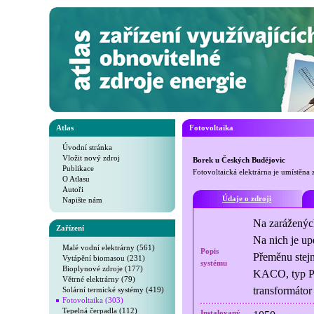
Atlas
Fotovoltaika
Úvodní stránka
Vložit nový zdroj
Borek u Českých Budějovic
Publikace
Fotovoltaická elektrárna je umístěna
O Atlasu
Autoři
Údaje o zdroji
Napište nám
Na zarážených
Zařízení
Na nich je u
Malé vodní elektrárny (561)
Popis
Přeměnu stejn
Vytápění biomasou (231)
systému
Bioplynové zdroje (177)
KACO, typ Po
Větrné elektrárny (79)
transformáto
Solární termické systémy (419)
Fotovoltaika (303)
Tepelná čerpadla (112)
Instalovaný