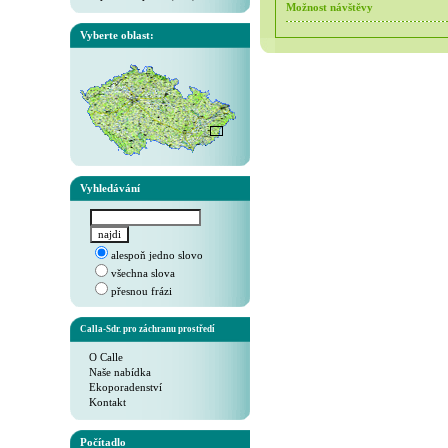
Možnost návštěvy
Vyberte oblast:
Vyhledávání
alespoň jedno slovo
všechna slova
přesnou frázi
Calla-Sdr. pro záchranu prostředí
O Calle
Naše nabídka
Ekoporadenství
Kontakt
Počítadlo