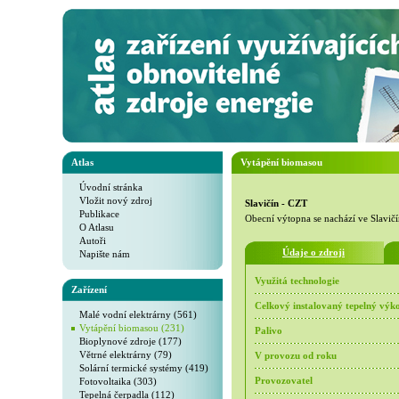
Atlas
Vytápění biomasou
Úvodní stránka
Vložit nový zdroj
Slavičín - CZT
Publikace
Obecní výtopna se nachází ve Slavičí
O Atlasu
Autoři
Údaje o zdroji
Napište nám
Využitá technologie
Zařízení
Celkový instalovaný tepelný výk
Malé vodní elektrárny (561)
Vytápění biomasou (231)
Palivo
Bioplynové zdroje (177)
Větrné elektrárny (79)
V provozu od roku
Solární termické systémy (419)
Fotovoltaika (303)
Provozovatel
Tepelná čerpadla (112)