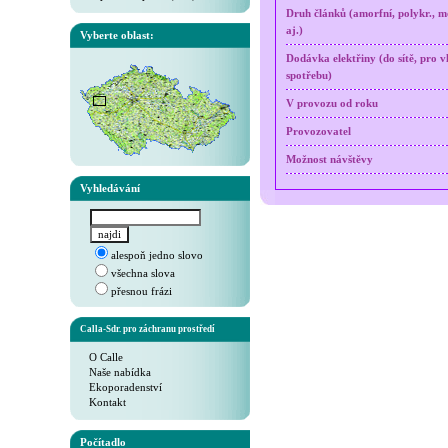
Druh článků (amorfní, polykr., m
aj.)
Vyberte oblast:
Dodávka elektřiny (do sítě, pro v
spotřebu)
V provozu od roku
Provozovatel
Možnost návštěvy
Vyhledávání
alespoň jedno slovo
všechna slova
přesnou frázi
Calla-Sdr. pro záchranu prostředí
O Calle
Naše nabídka
Ekoporadenství
Kontakt
Počítadlo