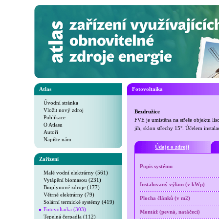
Atlas
Fotovoltaika
Úvodní stránka
Vložit nový zdroj
Bezdružice
Publikace
FVE je umístěna na střeše objektu li
O Atlasu
jih, sklon střechy 15°. Účelem instal
Autoři
Napište nám
Údaje o zdroji
Zařízení
Popis systému
Malé vodní elektrárny (561)
Vytápění biomasou (231)
Instalovaný výkon (v kWp)
Bioplynové zdroje (177)
Větrné elektrárny (79)
Plocha článků (v m2)
Solární termické systémy (419)
Fotovoltaika (303)
Montáž (pevná, natáčecí)
Tepelná čerpadla (112)