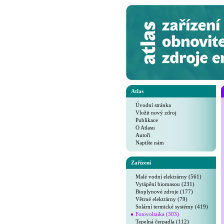
Atlas
Úvodní stránka
Vložit nový zdroj
Publikace
O Atlasu
Autoři
Napište nám
Zařízení
Malé vodní elektrárny (561)
Vytápění biomasou (231)
Bioplynové zdroje (177)
Větrné elektrárny (79)
Solární termické systémy (419)
Fotovoltaika (303)
Tepelná čerpadla (112)