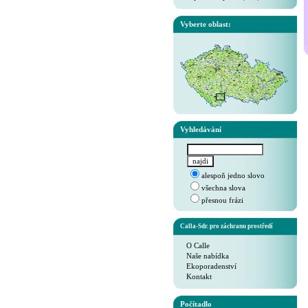
Vyberte oblast:
Vyhledávání
alespoň jedno slovo
všechna slova
přesnou frázi
Calla-Sdr. pro záchranu prostředí
O Calle
Naše nabídka
Ekoporadenství
Kontakt
Počítadlo