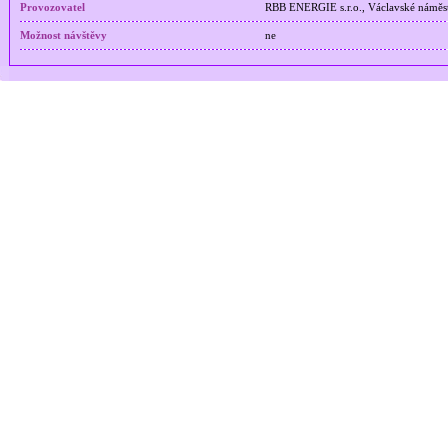
Provozovatel
RBB ENERGIE s.r.o., Václavské náměst
Možnost návštěvy
ne