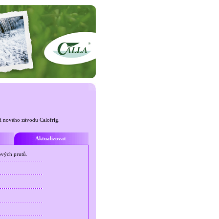
ti nového závodu Calofrig.
Aktualizovat
ových prutů.