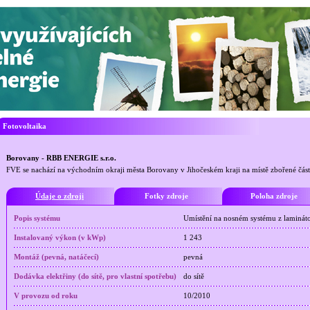
Fotovoltaika
Borovany - RBB ENERGIE s.r.o.
FVE se nachází na východním okraji města Borovany v Jihočeském kraji na místě zbořené čás
Údaje o zdroji
Fotky zdroje
Poloha zdroje
Popis systému
Umístění na nosném systému z laminát
Instalovaný výkon (v kWp)
1 243
Montáž (pevná, natáčecí)
pevná
Dodávka elektřiny (do sítě, pro vlastní spotřebu)
do sítě
V provozu od roku
10/2010