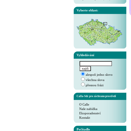
Vyberte oblast:
Vyhledávání
alespoň jedno slovo
všechna slova
přesnou frázi
Calla-Sdr. pro záchranu prostředí
O Calle
Naše nabídka
Ekoporadenství
Kontakt
Počítadlo