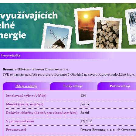
Fotovoltaika
Broumov-Olivětín - Pivovar Broumov, s. r. o.
FVE se nachází na střeše pivovaru v Borumově-Olivětíně na severu Královehradeckého kraje.
Údaje o zdroji
Fotky zdroje
Poloha zdroje
Instalovaný výkon (v kWp)
124
Montáž (pevná, natáčecí)
pevná
Dodávka elektřiny (do sítě, pro vlastní spotřebu)
do sítě
V provozu od roku
12/2008
Provozovatel
Pivovar Broumov, s. r. o., tř. Osvobo