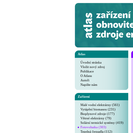
Atlas
Úvodní stránka
Vložit nový zdroj
Publikace
O Atlasu
Autoři
Napište nám
Zařízení
Malé vodní elektrárny (561)
Vytápění biomasou (231)
Bioplynové zdroje (177)
Větrné elektrárny (79)
Solární termické systémy (419)
Fotovoltaika (303)
Tepelná čerpadla (112)