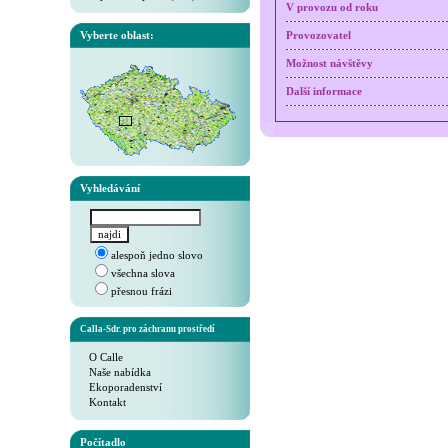
V provozu od roku
Vyberte oblast:
Provozovatel
Možnost návštěvy
Další informace
Vyhledávání
alespoň jedno slovo
všechna slova
přesnou frázi
Calla-Sdr. pro záchranu prostředí
O Calle
Naše nabídka
Ekoporadenství
Kontakt
Počítadlo