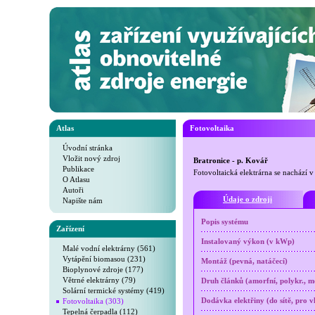
Atlas
Fotovoltaika
Úvodní stránka
Vložit nový zdroj
Bratronice - p. Kovář
Publikace
Fotovoltaická elektrárna se nachází v
O Atlasu
Autoři
Údaje o zdroji
Napište nám
Popis systému
Zařízení
Instalovaný výkon (v kWp)
Malé vodní elektrárny (561)
Vytápění biomasou (231)
Montáž (pevná, natáčecí)
Bioplynové zdroje (177)
Větrné elektrárny (79)
Druh článků (amorfní, polykr., mo
Solární termické systémy (419)
Fotovoltaika (303)
Dodávka elektřiny (do sítě, pro v
Tepelná čerpadla (112)