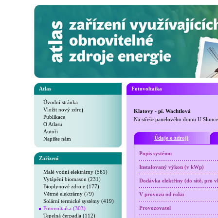
Atlas
Fotovoltaika
Úvodní stránka
Vložit nový zdroj
Klatovy - pí. Wachtlová
Publikace
Na střeše panelového domu U Slunce
O Atlasu
Autoři
Údaje o zdroji
Napište nám
Popis systému
Zařízení
Instalovaný výkon (v kWp)
Malé vodní elektrárny (561)
Vytápění biomasou (231)
Dodávka elektřiny (do sítě, pro v
Bioplynové zdroje (177)
Větrné elektrárny (79)
V provozu od roku
Solární termické systémy (419)
Fotovoltaika (303)
Provozovatel
Tepelná čerpadla (112)