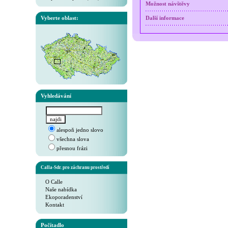
Možnost návštěvy
Vyberte oblast:
Další informace
Vyhledávání
alespoň jedno slovo
všechna slova
přesnou frázi
Calla-Sdr. pro záchranu prostředí
O Calle
Naše nabídka
Ekoporadenství
Kontakt
Počítadlo