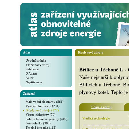
Atlas
Bioplynové zdroje
Úvodní stránka
Vložit nový zdroj
Břilice u Třeboně I. 
Publikace
O Atlasu
Naše nejstarší bioplyno
Autoři
Napište nám
Břilicích u Třeboně. Bi
plynový kotel. Teplo j
Zařízení
Malé vodní elektrárny (561)
Vytápění biomasou (231)
Údaje o zdroji
Bioplynové zdroje (177)
Větrné elektrárny (79)
Využitá technologie
Solární termické systémy (419)
Fotovoltaika (303)
Tepelná čerpadla (112)