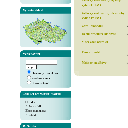
Celkový instalovaný tepelný
výkon (v kW)
Vyberte oblast:
Celkový instalovaný elektrický
výkon (v kW)
Zdroj bioplynu
Roční produkce bioplynu
V provozu od roku
Provozovatel
Vyhledávání
Možnost návštěvy
alespoň jedno slovo
všechna slova
přesnou frázi
Calla-Sdr. pro záchranu prostředí
O Calle
Naše nabídka
Ekoporadenství
Kontakt
Počítadlo