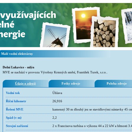
Malé vodní elektrárny
Dolní Lukavice - mlýn
MVE se nachází v provozu Výrobny Krmných směsí, František Turek, s.r.o..
Údaje o zdroji
Fotky zdroje
Poloha zdroje
Vodní tok
Úhlava
Říční kilometr
26,916
Řešení MVE
kamenný 30 m dlouhý jez se stavidlovými nástavky 45 cm
Spád (v m)
2,2
Strojní zařízení
2 x Francisova turbína o výkonu 44 a 22 kW a hltnosti 3.4