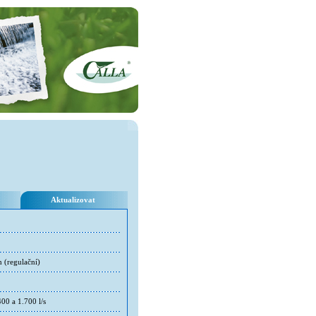
Aktualizovat
 (regulační)
00 a 1.700 l/s