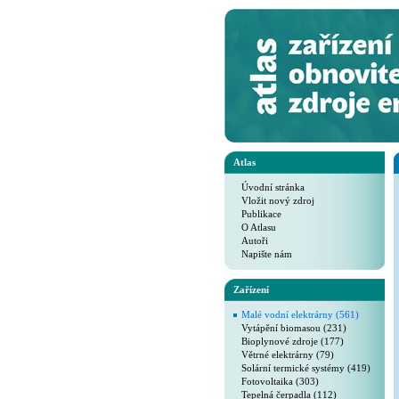
Atlas
Úvodní stránka
Vložit nový zdroj
Publikace
O Atlasu
Autoři
Napište nám
Zařízení
Malé vodní elektrárny (561)
Vytápění biomasou (231)
Bioplynové zdroje (177)
Větrné elektrárny (79)
Solární termické systémy (419)
Fotovoltaika (303)
Tepelná čerpadla (112)