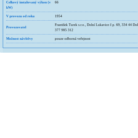
Celkový instalovaný výkon (v
66
kW)
V provozu od roku
1954
František Turek s.r.o., Dolní Lukavice č.p. 69, 334 44 Dol
Provozovatel
377 985 312
Možnost návštěvy
pouze odborná veřejnost