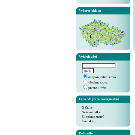
Vyberte oblast:
Vyhledávání
alespoň jedno slovo
všechna slova
přesnou frázi
Calla-Sdr. pro záchranu prostředí
O Calle
Naše nabídka
Ekoporadenství
Kontakt
Počítadlo