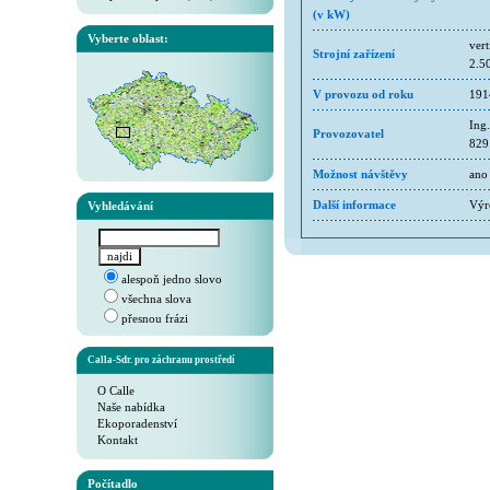
(v kW)
Vyberte oblast:
vert
Strojní zařízení
2.50
V provozu od roku
191
Ing
Provozovatel
829
Možnost návštěvy
ano
Vyhledávání
Další informace
Výr
alespoň jedno slovo
všechna slova
přesnou frázi
Calla-Sdr. pro záchranu prostředí
O Calle
Naše nabídka
Ekoporadenství
Kontakt
Počítadlo