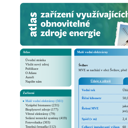
Atlas
Malé vodní elektrárny
Úvodní stránka
Vložit nový zdroj
Švihov
Publikace
MVE se nachází v obci Švihov, před
O Atlasu
Autoři
Údaje o zdroji
Napište nám
Vodní tok
Úhl
Zařízení
Říční kilometr
50,
Malé vodní elektrárny (561)
Vytápění biomasou (231)
jak
Řešení MVE
Bioplynové zdroje (177)
jez
Větrné elektrárny (79)
Solární termické systémy (419)
Spád (v m)
2,4
Fotovoltaika (303)
Tepelná čerpadla (112)
Celkový instalovaný výkon
60