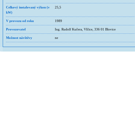
Celkový instalovaný výkon (v
25,5
kW)
V provozu od roku
1989
Provozovatel
Ing. Rudolf Kučera, Vlčice, 336 01 Blovice
Možnost návštěvy
ne