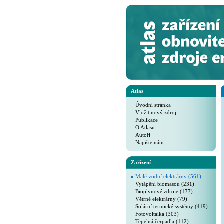
Atlas
Úvodní stránka
Vložit nový zdroj
Publikace
O Atlasu
Autoři
Napište nám
Zařízení
Malé vodní elektrárny (561)
Vytápění biomasou (231)
Bioplynové zdroje (177)
Větrné elektrárny (79)
Solární termické systémy (419)
Fotovoltaika (303)
Tepelná čerpadla (112)