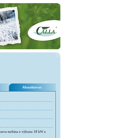
Aktualizovat
cisova turbína o výkonu 18 kW a