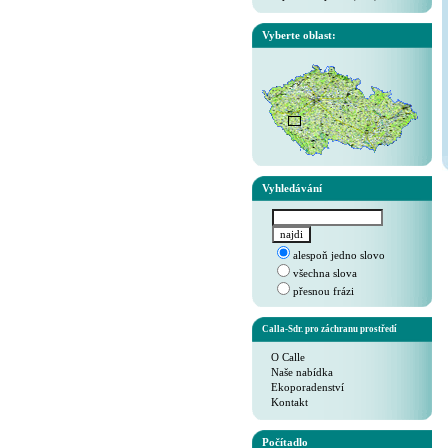
Vyberte oblast:
Vyhledávání
alespoň jedno slovo
všechna slova
přesnou frázi
Calla-Sdr. pro záchranu prostředí
O Calle
Naše nabídka
Ekoporadenství
Kontakt
Počítadlo