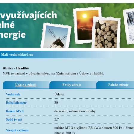
Malé vodní elektrárny
Blovice - Hradiště
MVE se nachází v bývalém mlýnu na říčním náhonu z Úslavy v Hradišti.
Údaje o zdroji
Fotky zdroje
Poloha zdroje
Vodní tok
Úslava
Říční kilometr
39
Řešení MVE
derivační, náhon 2km dlouhý
Spád (v m)
3,7
turbína MT 3 o výkonu 7,5 kW a hltnosti 300 l/s + Fran
Strojní zařízení
hltnosti 700 l/s