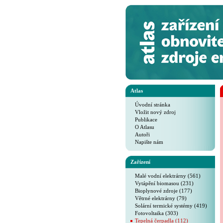
Atlas
Úvodní stránka
Vložit nový zdroj
Publikace
O Atlasu
Autoři
Napište nám
Zařízení
Malé vodní elektrárny (561)
Vytápění biomasou (231)
Bioplynové zdroje (177)
Větrné elektrárny (79)
Solární termické systémy (419)
Fotovoltaika (303)
Tepelná čerpadla (112)