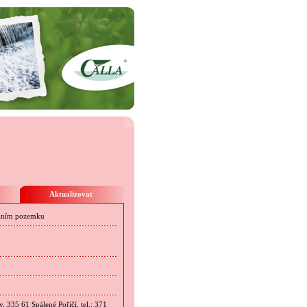
Aktualizovat
olním pozemku
, 335 61 Spálené Poříčí, tel.: 371