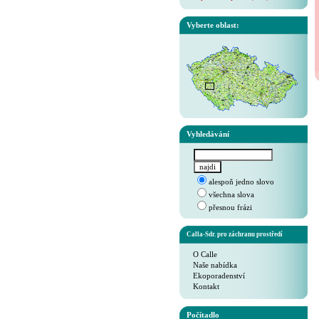
Vyberte oblast:
Vyhledávání
alespoň jedno slovo
všechna slova
přesnou frázi
Calla-Sdr. pro záchranu prostředí
O Calle
Naše nabídka
Ekoporadenství
Kontakt
Počítadlo