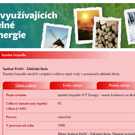
Tepelná čerpadla
Spálené Poříčí - Základní škola
Tepelné čerpadlo slouží k vytápění a ohřevu teplé vody v prostorách základní školy.
Údaje o zdroji
Fotky zdroje
Poloha zdroje
Popis systému
tepelné čerpadlo IVT Energy - zemní kolektory na šk
Celkový instalovaný tepelný
65
výkon (v kW)
Provoz
celoroční
V provozu od roku
1996
Město Spálené Poříčí - Základní škola, Náměstí svobody