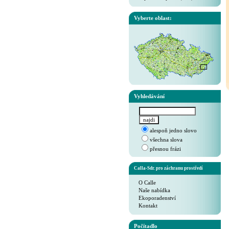
Vyberte oblast:
Vyhledávání
alespoň jedno slovo
všechna slova
přesnou frázi
Calla-Sdr. pro záchranu prostředí
O Calle
Naše nabídka
Ekoporadenství
Kontakt
Počítadlo