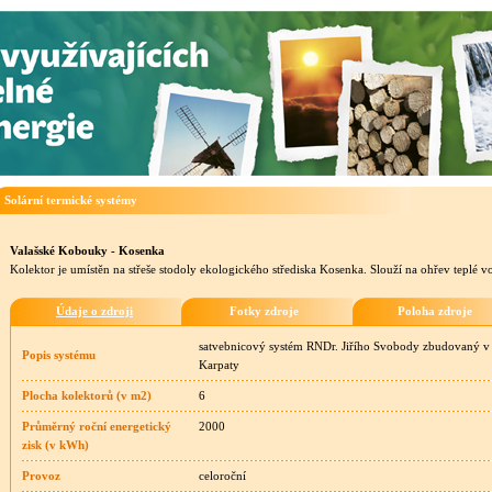
Solární termické systémy
Valašské Kobouky - Kosenka
Kolektor je umístěn na střeše stodoly ekologického střediska Kosenka. Slouží na ohřev teplé v
Údaje o zdroji
Fotky zdroje
Poloha zdroje
satvebnicový systém RNDr. Jiřího Svobody zbudovaný v r
Popis systému
Karpaty
Plocha kolektorů (v m2)
6
Průměrný roční energetický
2000
zisk (v kWh)
Provoz
celoroční