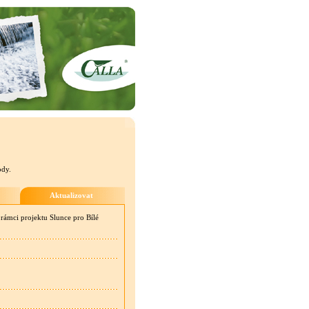
ody.
Aktualizovat
ámci projektu Slunce pro Bílé