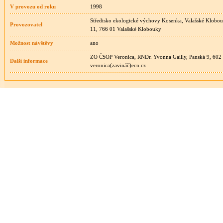
V provozu od roku
1998
Středisko ekologické výchovy Kosenka, Valašské Klob
Provozovatel
11, 766 01 Valašské Klobouky
Možnost návštěvy
ano
ZO ČSOP Veronica, RNDr. Yvonna Gailly, Panská 9, 602 
Další informace
veronica(zavináč)ecn.cz