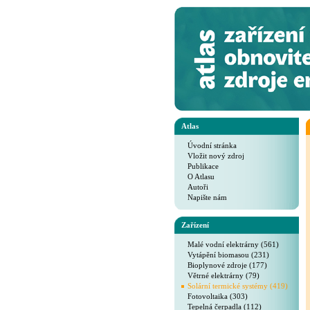
Atlas
Úvodní stránka
Vložit nový zdroj
Publikace
O Atlasu
Autoři
Napište nám
Zařízení
Malé vodní elektrárny (561)
Vytápění biomasou (231)
Bioplynové zdroje (177)
Větrné elektrárny (79)
Solární termické systémy (419)
Fotovoltaika (303)
Tepelná čerpadla (112)