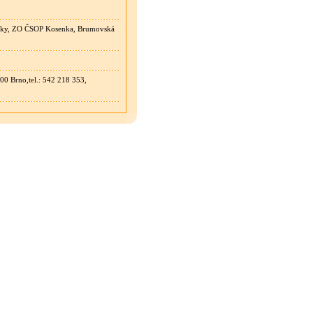
ouky, ZO ČSOP Kosenka, Brumovská
00 Brno,tel.: 542 218 353,