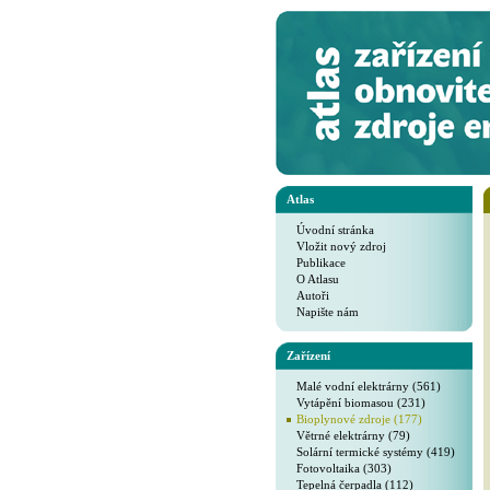
Atlas
Úvodní stránka
Vložit nový zdroj
Publikace
O Atlasu
Autoři
Napište nám
Zařízení
Malé vodní elektrárny (561)
Vytápění biomasou (231)
Bioplynové zdroje (177)
Větrné elektrárny (79)
Solární termické systémy (419)
Fotovoltaika (303)
Tepelná čerpadla (112)