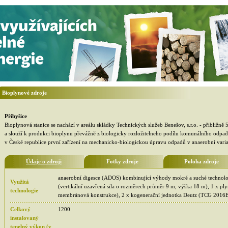
Bioplynové zdroje
Přibyšice
Bioplynová stanice se nachází v areálu skládky Technických služeb Benešov, s.r.o. - přibližn
a slouží k produkci bioplynu převážně z biologicky rozložitelneho podílu komunálního odpadu,
v České republice první zařízení na mechanicko-biologickou úpravu odpadů v anaerobní vari
Údaje o zdroji
Fotky zdroje
Poloha zdroje
anaerobní digesce (ADOS) kombinující výhody mokré a suché technolo
Využitá
(vertikální uzavřená sila o rozměrech průměr 9 m, výška 18 m), 1 x pl
technologie
membránová konstrukce), 2 x kogenerační jednotka Deutz (TCG 2016
Celkový
1200
instalovaný
tepelný výkon (v