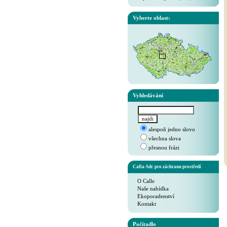
Vyberte oblast:
Vyhledávání
alespoň jedno slovo
všechna slova
přesnou frázi
Calla-Sdr. pro záchranu prostředí
O Calle
Naše nabídka
Ekoporadenství
Kontakt
Počítadlo