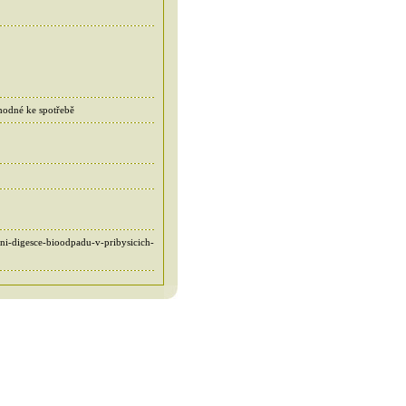
hodné ke spotřebě
bni-digesce-bioodpadu-v-pribysicich-