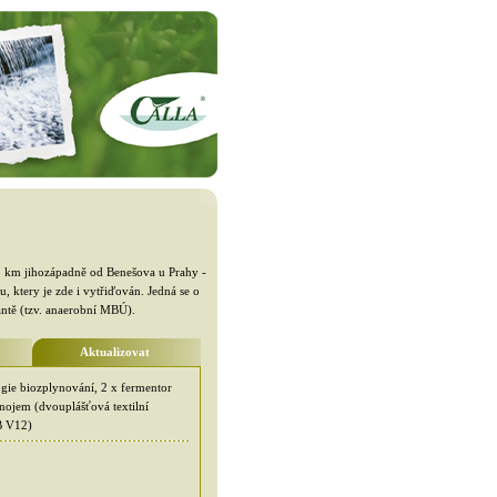
ě 5 km jihozápadně od Benešova u Prahy -
 ktery je zde i vytřiďován. Jedná se o
antě (tzv. anaerobní MBÚ).
Aktualizovat
gie biozplynování, 2 x fermentor
ynojem (dvouplášťová textilní
B V12)