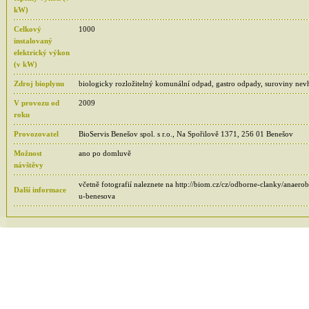
kW)
Celkový
1000
instalovaný
elektrický výkon
(v kW)
Zdroj bioplynu
biologicky rozložitelný komunální odpad, gastro odpady, suroviny nev
V provozu od
2009
roku
Provozovatel
BioServis Benešov spol. s r.o., Na Spořilově 1371, 256 01 Benešov
Možnost
ano po domluvě
návštěvy
včetně fotografií naleznete na http://biom.cz/cz/odborne-clanky/anaero
Další informace
u-benesova