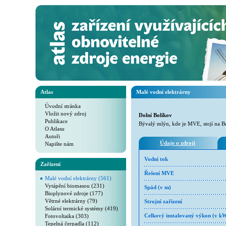
Atlas
Malé vodní elektrárny
Úvodní stránka
Vložit nový zdroj
Dolní Bolíkov
Publikace
Bývalý mlýn, kde je MVE, stojí na B
O Atlasu
Autoři
Údaje o zdroji
Napište nám
Vodní tok
Zařízení
Řešení MVE
Malé vodní elektrárny (561)
Vytápění biomasou (231)
Spád (v m)
Bioplynové zdroje (177)
Větrné elektrárny (79)
Strojní zařízení
Solární termické systémy (419)
Fotovoltaika (303)
Celkový instalovaný výkon (v k
Tepelná čerpadla (112)