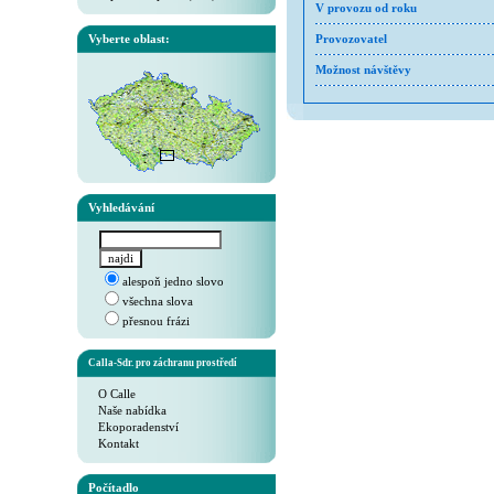
V provozu od roku
Vyberte oblast:
Provozovatel
Možnost návštěvy
Vyhledávání
alespoň jedno slovo
všechna slova
přesnou frázi
Calla-Sdr. pro záchranu prostředí
O Calle
Naše nabídka
Ekoporadenství
Kontakt
Počítadlo