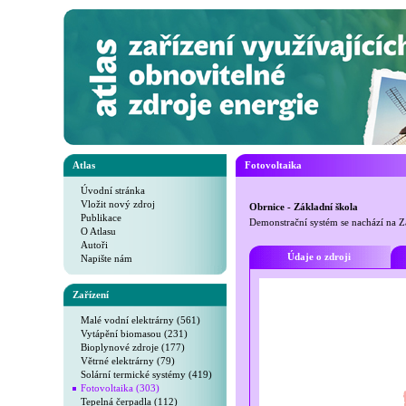
Atlas
Fotovoltaika
Úvodní stránka
Vložit nový zdroj
Obrnice - Základní škola
Publikace
Demonstrační systém se nachází na Z
O Atlasu
Autoři
Údaje o zdroji
Napište nám
Zařízení
Malé vodní elektrárny (561)
Vytápění biomasou (231)
Bioplynové zdroje (177)
Větrné elektrárny (79)
Solární termické systémy (419)
Fotovoltaika (303)
Tepelná čerpadla (112)