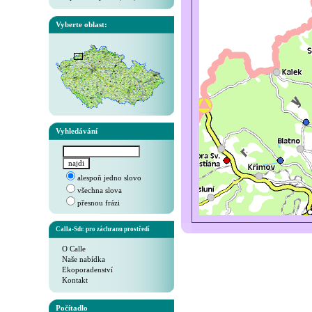
Vyberte oblast:
Vyhledávání
alespoň jedno slovo
všechna slova
přesnou frázi
Calla-Sdr. pro záchranu prostředí
O Calle
Naše nabídka
Ekoporadenství
Kontakt
Počítadlo