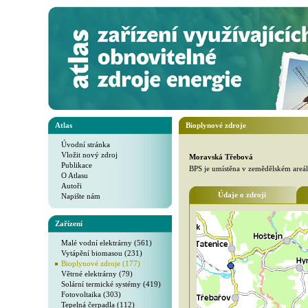
Atlas
Bioplynové zdroje
Úvodní stránka
Vložit nový zdroj
Moravská Třebová
Publikace
BPS je umístěna v zemědělském areál
O Atlasu
Autoři
Údaje o zdroji
Napište nám
Zařízení
Malé vodní elektrárny (561)
Vytápění biomasou (231)
Bioplynové zdroje (177)
Větrné elektrárny (79)
Solární termické systémy (419)
Fotovoltaika (303)
Tepelná čerpadla (112)