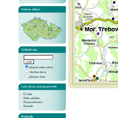
Vyberte oblast:
Vyhledávání
alespoň jedno slovo
všechna slova
přesnou frázi
Calla-Sdr. pro záchranu prostředí
O Calle
Naše nabídka
Ekoporadenství
Kontakt
Počítadlo