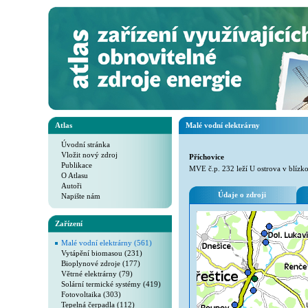
Atlas
Malé vodní elektrárny
Úvodní stránka
Vložit nový zdroj
Příchovice
Publikace
MVE č.p. 232 leží U ostrova v blízko
O Atlasu
Autoři
Údaje o zdroji
Napište nám
Zařízení
Malé vodní elektrárny (561)
Vytápění biomasou (231)
Bioplynové zdroje (177)
Větrné elektrárny (79)
Solární termické systémy (419)
Fotovoltaika (303)
Tepelná čerpadla (112)