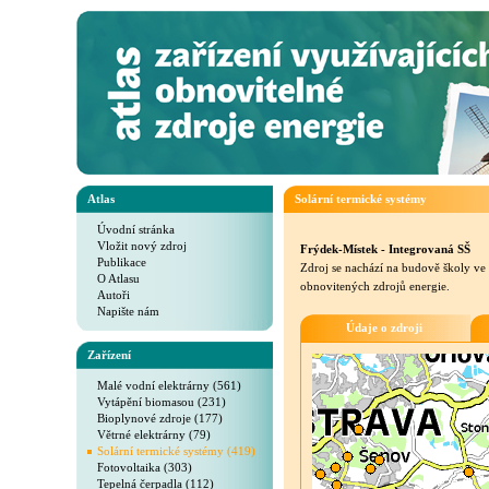
Atlas
Solární termické systémy
Úvodní stránka
Vložit nový zdroj
Frýdek-Místek - Integrovaná SŠ
Publikace
Zdroj se nachází na budově školy ve
O Atlasu
obnovitených zdrojů energie.
Autoři
Napište nám
Údaje o zdroji
Zařízení
Malé vodní elektrárny (561)
Vytápění biomasou (231)
Bioplynové zdroje (177)
Větrné elektrárny (79)
Solární termické systémy (419)
Fotovoltaika (303)
Tepelná čerpadla (112)