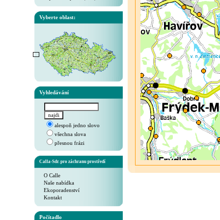
Vyberte oblast:
Vyhledávání
alespoň jedno slovo
všechna slova
přesnou frázi
Calla-Sdr. pro záchranu prostředí
O Calle
Naše nabídka
Ekoporadenství
Kontakt
Počítadlo