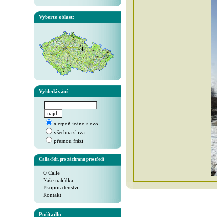
Vyberte oblast:
Vyhledávání
alespoň jedno slovo
všechna slova
přesnou frázi
Calla-Sdr. pro záchranu prostředí
O Calle
Naše nabídka
Ekoporadenství
Kontakt
Počítadlo