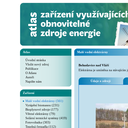
Atlas
Malé vodní elektrárny
Úvodní stránka
Vložit nový zdroj
Bohuslavice nad Vláří
Publikace
Elektrárna je umístěna na stávajícím
O Atlasu
Autoři
Údaje o zdroji
Napište nám
Zařízení
Malé vodní elektrárny (561)
Vytápění biomasou (231)
Bioplynové zdroje (177)
Větrné elektrárny (79)
Solární termické systémy (419)
Fotovoltaika (303)
Tepelná čerpadla (112)