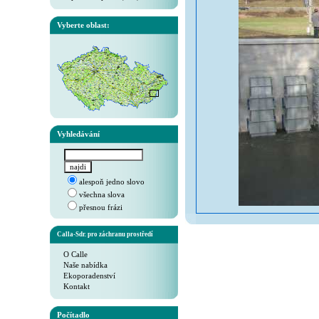
Vyberte oblast:
Vyhledávání
alespoň jedno slovo
všechna slova
přesnou frázi
Calla-Sdr. pro záchranu prostředí
O Calle
Naše nabídka
Ekoporadenství
Kontakt
Počítadlo